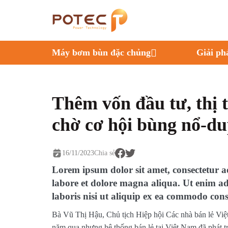
Máy bơm bùn đặc chủng
Giải ph
Thêm vốn đầu tư, thị 
chờ cơ hội bùng nổ-du
16/11/2023
Chia sẻ
Lorem ipsum dolor sit amet, consectetur ad
labore et dolore magna aliqua. Ut enim a
laboris nisi ut aliquip ex ea commodo con
Bà Vũ Thị Hậu, Chủ tịch Hiệp hội Các nhà bán lẻ Việt
năm qua nhưng hệ thống bán lẻ tại Việt Nam đã phát tri