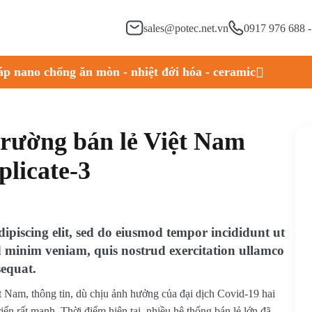
sales@potec.net.vn
0917 976 688 
áp nano chống ăn mòn - nhiệt đới hóa - ceramic
trường bán lẻ Việt Nam
plicate-3
ipiscing elit, sed do eiusmod tempor incididunt ut
d minim veniam, quis nostrud exercitation ullamco
sequat.
 Nam, thông tin, dù chịu ảnh hưởng của đại dịch Covid-19 hai
ển rất mạnh. Thời điểm hiện tại, nhiều hệ thống bán lẻ lớn đã