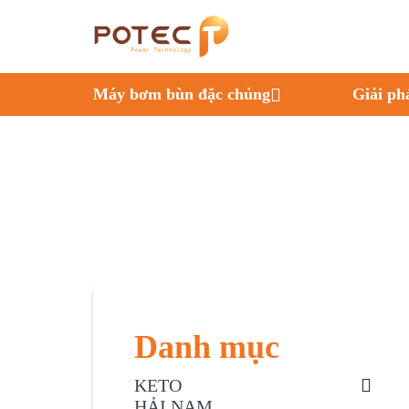
Máy bơm bùn đặc chủng
Giải ph
Danh mục
KETO
HẢI NAM