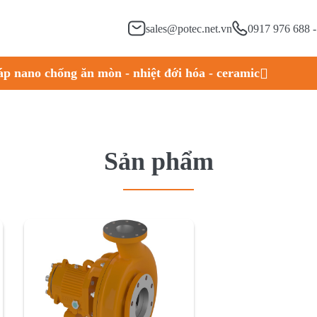
sales@potec.net.vn
0917 976 688 
áp nano chống ăn mòn - nhiệt đới hóa - ceramic
Sản phẩm