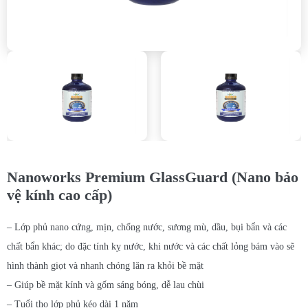
Nanoworks Premium GlassGuard (Nano bảo
vệ kính cao cấp)
– Lớp phủ nano cứng, mịn, chống nước, sương mù, dầu, bụi bẩn và các
chất bẩn khác; do đặc tính kỵ nước, khi nước và các chất lỏng bám vào sẽ
hình thành giọt và nhanh chóng lăn ra khỏi bề mặt
– Giúp bề mặt kính và gốm sáng bóng, dễ lau chùi
– Tuổi thọ lớp phủ kéo dài 1 năm