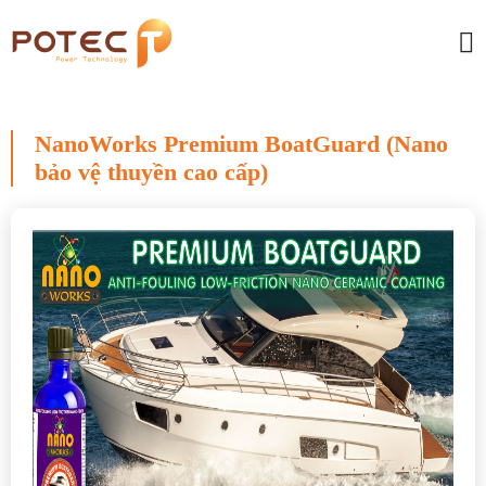
NanoWorks Premium BoatGuard (Nano
bảo vệ thuyền cao cấp)