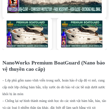
NanoWorks Premium BoatGuard (Nano bảo
vệ thuyền cao cấp)
– Lớp phủ gốm nano vĩnh viễn trong suốt, hoàn hảo ở cấp độ vi mô, cung
cấp một lớp chống bám bẩn, trầy xước do đó bảo vệ các bề mặt dưới nước
khỏi bị ăn mòn
– Chống lại sự hình thành màng sinh học do các sinh vật bám bẩn, hàu, tảo
và các loại ô nhiễm thân tàu khác, đặc biệt dễ làm sạch bằng vòi xịt