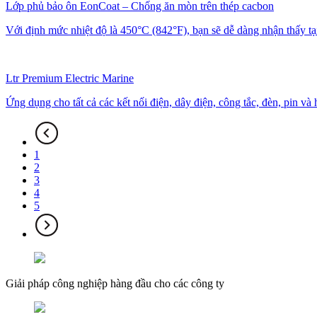
Lớp phủ bảo ôn EonCoat – Chống ăn mòn trên thép cacbon
Với định mức nhiệt độ là 450°C (842°F), bạn sẽ dễ dàng nhận thấy tại s
Ltr Premium Electric Marine
Ứng dụng cho tất cả các kết nối điện, dây điện, công tắc, đèn, pin và h
1
2
3
4
5
Giải pháp công nghiệp hàng đầu cho các công ty