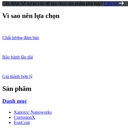
Cần được hỗ trợ tư vấn để lựa chọn sản phẩm phù hợp?
Liên hệ
Vì sao nên lựa chọn
Chất lượng đảm bảo
Bảo hành lâu dài
Giá thành hợp lý
Sản phẩm
Danh mục
Xanoxx/ Nanoworks
CorrosionX
EonCoat