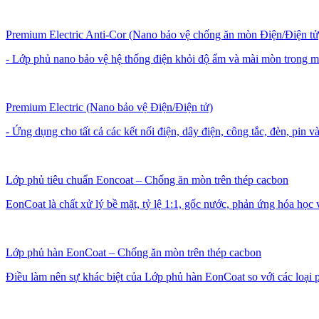
Premium Electric Anti-Cor (Nano bảo vệ chống ăn mòn Điện/Điện tử
- Lớp phủ nano bảo vệ hệ thống điện khỏi độ ẩm và mài mòn trong mô
Premium Electric (Nano bảo vệ Điện/Điện tử)
- Ứng dụng cho tất cả các kết nối điện, dây điện, công tắc, đèn, pin và
Lớp phủ tiêu chuẩn Eoncoat – Chống ăn mòn trên thép cacbon
EonCoat là chất xử lý bề mặt, tỷ lệ 1:1, gốc nước, phản ứng hóa học v
Lớp phủ hàn EonCoat – Chống ăn mòn trên thép cacbon
Điều làm nên sự khác biệt của Lớp phủ hàn EonCoat so với các loại p