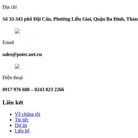
Địa chỉ
Số 33-343 phố Đội Cấn, Phường Liễu Giai, Quận Ba Đình, Thà
Email
sales@potec.net.vn
Điện thoại
0917 976 688 – 0243 823 2266
Liên kết
Về chúng tôi
Tin tức
Dự án
Liên hệ