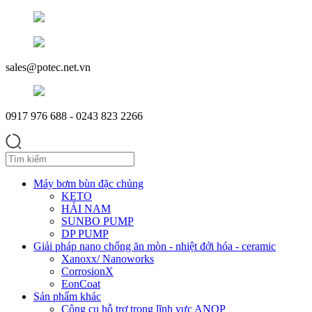
sales@potec.net.vn
0917 976 688 - 0243 823 2266
Máy bơm bùn đặc chủng
KETO
HẢI NAM
SUNBO PUMP
DP PUMP
Giải pháp nano chống ăn mòn - nhiệt đới hóa - ceramic
Xanoxx/ Nanoworks
CorrosionX
EonCoat
Sản phẩm khác
Công cụ hỗ trợ trong lĩnh vực ANQP