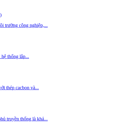
)
i trường công nghiệp,...
 hệ thống lắp...
ới thép cacbon và...
hủ truyền thống là khả...