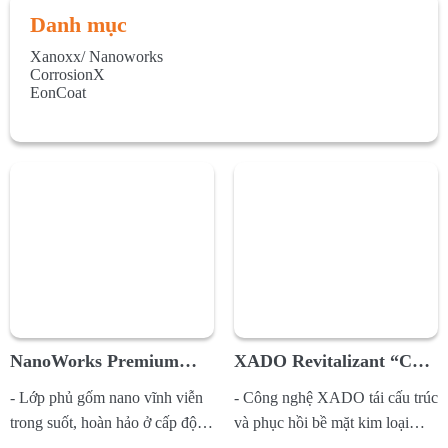
Danh mục
Xanoxx/ Nanoworks
CorrosionX
EonCoat
NanoWorks Premium
XADO Revitalizant “Chất
BoatGuard (Nano bảo vệ
hồi sinh kim loại”
- Lớp phủ gốm nano vĩnh viễn
- Công nghệ XADO tái cấu trúc
thuyền cao cấp)
trong suốt, hoàn hảo ở cấp độ vi
và phục hồi bề mặt kim loại
mô, cung cấp một lớp...
trong các bộ phận truyền