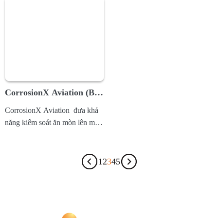
HD) là phiên bản màng dày,
hiệu...
CorrosionX Aviation (Bảo
vệ Hàng không & mạch
CorrosionX Aviation đưa khả
điện – điện tử)
năng kiểm soát ăn mòn lên một
tầm cao mới! Với những tiến bộ
mới nhất trong công nghệ...
1
2
3
4
5