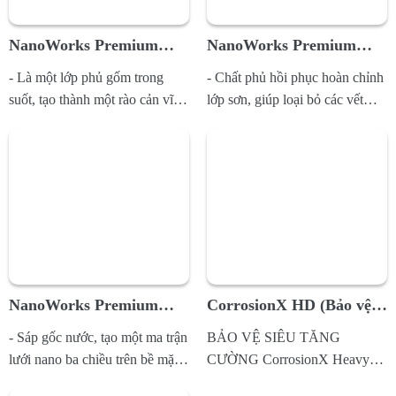
NanoWorks Premium
NanoWorks Premium
AutoGuard (Nano chống
AutoGlaze (Nano phục
- Là một lớp phủ gốm trong
- Chất phủ hồi phục hoàn chỉnh
trầy xước, bảo vệ sơn)
hồi loại bỏ trầy xước)
suốt, tạo thành một rào cản vĩnh
lớp sơn, giúp loại bỏ các vết
viễn liên kết hóa học trực...
trầy xước, làm giảm khả năng...
NanoWorks Premium
CorrosionX HD (Bảo vệ
UltraGloss (Nano bóng
siêu cường)
- Sáp gốc nước, tạo một ma trận
BẢO VỆ SIÊU TĂNG
cao cấp bảo vệ màu sơn)
lưới nano ba chiều trên bề mặt
CƯỜNG CorrosionX Heavy
sơn xe, là một lớp...
Duty (thường được gọi tắt là