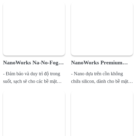
động...
NanoWorks Na-No-Fog
NanoWorks Premium
(Nano khử sương trên bề
Windshield (Nano bảo vệ
- Đảm bảo và duy trì độ trong
- Nano dựa trên cồn không
mặt kính)
kính chắn gió)
suốt, sạch sẽ cho các bề mặt
chứa silicon, dành cho bề mặt
polyme và acrylic như kính...
kính oto, tạo ra hiệu ứng kỵ
nước...