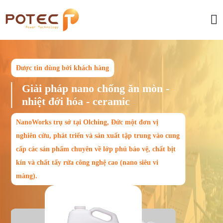
Được tin dùng bởi khách hàng
Giải pháp nano chống ăn mòn -
nhiệt đới hóa - ceramic
NanoWorks trụ sở tại Olching, Đức một đơn vị
nghiên cứu, phát triển và sản xuất tập trung vào cung
cấp các sản phẩm chuyên về lớp phủ bảo vệ, chất bịt
kín và chất tẩy rửa công nghệ cao (nano siêu vi
màng).